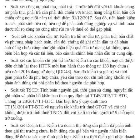
Soát xét công nợ phải thu, phải trả : Trước hết đối với tài khoản công
nợ phải thu, phải trả cần phải đối chiếu với khách hàng bằng biên bản đối
chiếu công nợ cuối năm tại thời điểm 31/12/2017. Sau đó, tiến hành kiểm
tra các phát sinh bên có, bên nợ để phản ảnh đúng nghiệp vụ và tính toán
được rủi ro công nợ cũng như rủi ro về thuế có thể gặp phải.
Soát xét các khoản đầu tư: Kiểm tra hồ sơ đầu tư, phân tích bản chất
và phương pháp hạch toán, cần đối chứng để ghi nhận đầu tư đã phản
ánh đúng chưa cũng như ghi nhận hiệu quả đầu tư mang lại thông qua
biên bản họp và các tài liệu, báo cáo tài chính bên nhận đầu tư cung cấp.
Soát xét các khoản chi phí trả trước: Kiểm tra các khoản này đã được
điều chỉnh lại theo HTTK mới ban hành theo thông tư 133 hay chưa (
nếu năm 2016 đang sử dụng QDD48). Sau đó kiểm tra giá trị và thời
gian phân bổ đã phù hợp chưa, yêu cầu theo dõi chi tiết từng khoản và
phản ánh đúng chi phí phân bổ theo nguyên tắc phù hợp.
Soát xét TSCĐ: Tính toán nguyên giá, thời gian sử dụng, nguyên tắc
ghi nhận và phân bổ khấu hao theo quy định tại TT45/2013/TT-BTC,
Thông tư 28/2017/TT-BTC. Đặc biệt lưu ý quy định theo
TT151/2014/TT-BTC về nguyên tắc khấu trừ thuế GTGT và chi phí
không được trừ tính thuế TNDN đối với xe ô tô chở người từ 9 chỗ ngồi
trở xuống.
Soát xét Doanh thu: Kiểm tra doanh thu từng sản phẩm đã phản ánh
theo giá thị trường chưa, biến động của giá bán và nguyên nhân biến
động để đưa ra các quy định phù hợp. Kiểm tra thời điểm ghi nhận doanh