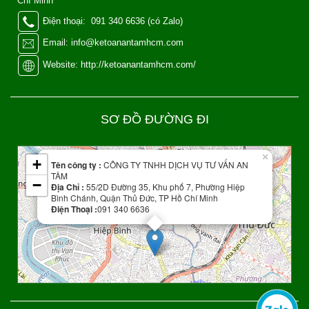
Chí Minh
Điện thoại: 091 340 6636 (có Zalo)
Email: info@ketoanantamhcm.com
Website: http://ketoanantamhcm.com/
SƠ ĐỒ ĐƯỜNG ĐI
Leaflet
| Map data ©
OpenStreetMap
contributors
×
+
Tên công ty :
CÔNG TY TNHH DỊCH VỤ TƯ VẤN AN
TÂM
−
Địa Chỉ :
55/2D Đường 35, Khu phố 7, Phường Hiệp
Bình Chánh, Quận Thủ Đức, TP Hồ Chí Minh
Điện Thoại :
091 340 6636