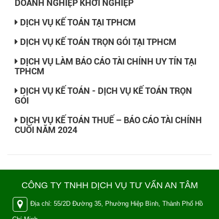
DOANH NGHIỆP KHỞI NGHIỆP
DỊCH VỤ KẾ TOÁN TẠI TPHCM
DỊCH VỤ KẾ TOÁN TRỌN GÓI TẠI TPHCM
DỊCH VỤ LÀM BÁO CÁO TÀI CHÍNH UY TÍN TẠI
TPHCM
DỊCH VỤ KẾ TOÁN - DỊCH VỤ KẾ TOÁN TRỌN
GÓI
DỊCH VỤ KẾ TOÁN THUẾ – BÁO CÁO TÀI CHÍNH
CUỐI NĂM 2024
CÔNG TY TNHH DỊCH VỤ TƯ VẤN AN TÂM
Địa chỉ: 55/2D Đường 35, Phường Hiệp Bình, Thành Phố Hồ