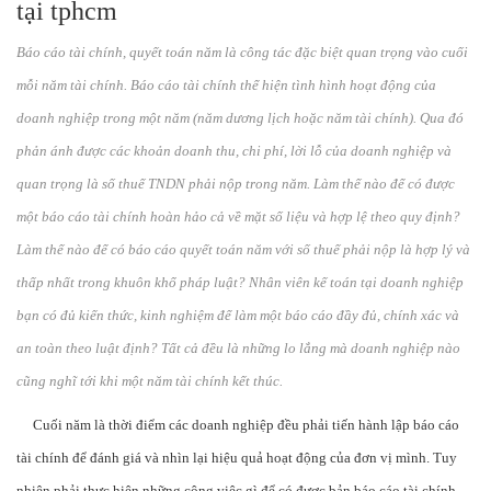
tại tphcm
Báo cáo tài chính, quyết toán năm là công tác đặc biệt quan trọng vào cuối
mỗi năm tài chính. Báo cáo tài chính thể hiện tình hình hoạt động của
doanh nghiệp trong một năm (năm dương lịch hoặc năm tài chính). Qua đó
phản ánh được các khoản doanh thu, chi phí, lời lỗ của doanh nghiệp và
quan trọng là số thuế TNDN phải nộp trong năm. Làm thế nào để có được
một báo cáo tài chính hoàn hảo cả về mặt số liệu và hợp lệ theo quy định?
Làm thế nào để có báo cáo quyết toán năm với số thuế phải nộp là hợp lý và
thấp nhất trong khuôn khổ pháp luật? Nhân viên kế toán tại doanh nghiệp
bạn có đủ kiến thức, kinh nghiệm để làm một báo cáo đầy đủ, chính xác và
an toàn theo luật định? Tất cả đều là những lo lắng mà doanh nghiệp nào
cũng nghĩ tới khi một năm tài chính kết thúc.
Cuối năm là thời điểm các doanh nghiệp đều phải tiến hành lập báo cáo
tài chính để đánh giá và nhìn lại hiệu quả hoạt động của đơn vị mình. Tuy
nhiên phải thực hiện những công việc gì để có được bản báo cáo tài chính