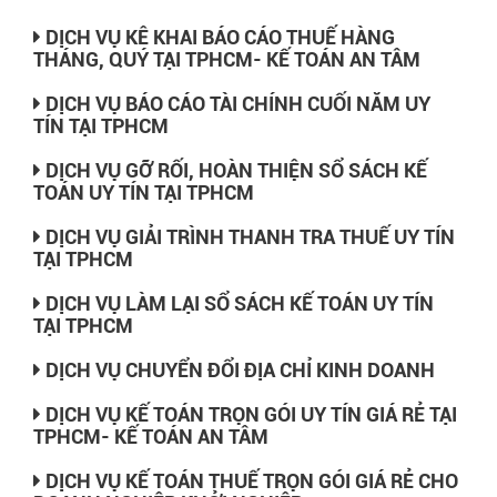
DỊCH VỤ KÊ KHAI BÁO CÁO THUẾ HÀNG
THÁNG, QUÝ TẠI TPHCM- KẾ TOÁN AN TÂM
DỊCH VỤ BÁO CÁO TÀI CHÍNH CUỐI NĂM UY
TÍN TẠI TPHCM
DỊCH VỤ GỠ RỐI, HOÀN THIỆN SỔ SÁCH KẾ
TOÁN UY TÍN TẠI TPHCM
DỊCH VỤ GIẢI TRÌNH THANH TRA THUẾ UY TÍN
TẠI TPHCM
DỊCH VỤ LÀM LẠI SỔ SÁCH KẾ TOÁN UY TÍN
TẠI TPHCM
DỊCH VỤ CHUYỂN ĐỔI ĐỊA CHỈ KINH DOANH
DỊCH VỤ KẾ TOÁN TRỌN GÓI UY TÍN GIÁ RẺ TẠI
TPHCM- KẾ TOÁN AN TÂM
DỊCH VỤ KẾ TOÁN THUẾ TRỌN GÓI GIÁ RẺ CHO