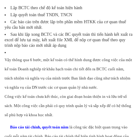
Lập BCTC theo chế độ kế toán hiện hành
Lập quyết toán thuế TNDN, TNCN
Các báo cáo trên được lập trên phần mềm HTKK của cơ quan thuế
yêu cầu bản mới nhất.
Sau khi lập xong BCTC và các BC quyết toán thì tiến hành kết xuất ra
excel để lưu tại máy, kết xuất file XML để nộp cơ quan thuế theo quy
trình nộp báo cáo mới nhất áp dụng
Vậy thông qua 6 bước, một kế toán có thể hình dung được công việc của một
kế toán Doanh nghiệp từ khâu hạch toán chi tiết đến ra BCTC cuối năm,
trách nhiệm và nghĩa vụ của mình trước Ban lãnh đạo cũng như trách nhiệm
và nghĩa vụ của DN trước các cơ quan quản lý nhà nước.
Công việc kế toán chưa kết thúc, còn giai đoạn hoàn thiện in và lữu trữ sổ
sách. Một công việc cần phải có quy trình quản lý và sắp xếp để có hệ thống
sổ phù hợp và khoa học nhất.
Báo cáo tài chính, quyết toán năm
là công tác đặc biệt quan trọng vào
cuối mỗi năm tài chính. Báo cáo tài chính thể hiện tình hình hoạt động của