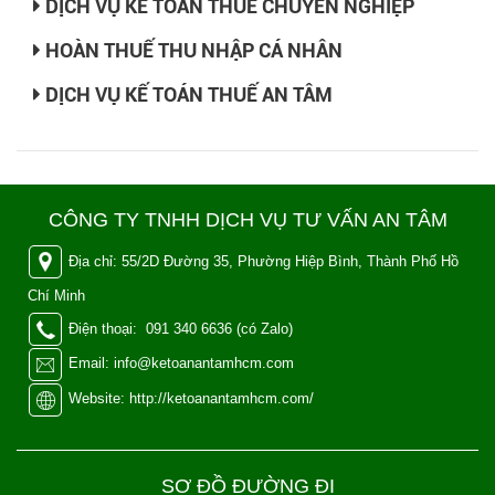
DỊCH VỤ KẾ TOÁN THUẾ CHUYÊN NGHIỆP
HOÀN THUẾ THU NHẬP CÁ NHÂN
DỊCH VỤ KẾ TOÁN THUẾ AN TÂM
CÔNG TY TNHH DỊCH VỤ TƯ VẤN AN TÂM
Địa chỉ: 55/2D Đường 35, Phường Hiệp Bình, Thành Phố Hồ
Chí Minh
Điện thoại: 091 340 6636 (có Zalo)
Email: info@ketoanantamhcm.com
Website: http://ketoanantamhcm.com/
SƠ ĐỒ ĐƯỜNG ĐI