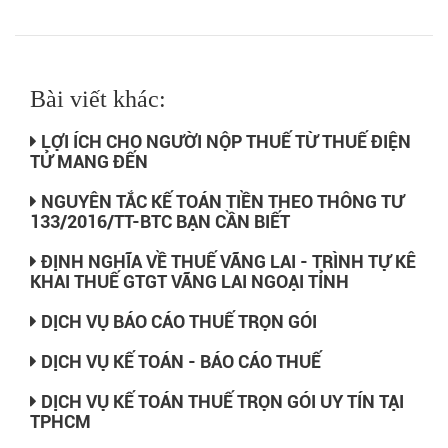
Bài viết khác:
LỢI ÍCH CHO NGƯỜI NỘP THUẾ TỪ THUẾ ĐIỆN
TỬ MANG ĐẾN
NGUYÊN TẮC KẾ TOÁN TIỀN THEO THÔNG TƯ
133/2016/TT-BTC BẠN CẦN BIẾT
ĐỊNH NGHĨA VỀ THUẾ VÃNG LAI - TRÌNH TỰ KÊ
KHAI THUẾ GTGT VÃNG LAI NGOẠI TỈNH
DỊCH VỤ BÁO CÁO THUẾ TRỌN GÓI
DỊCH VỤ KẾ TOÁN - BÁO CÁO THUẾ
DỊCH VỤ KẾ TOÁN THUẾ TRỌN GÓI UY TÍN TẠI
TPHCM