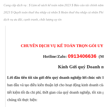
Cung cấp dịch vụ : $ Làm sổ sách kế toán năm 2023 $ Báo cáo tài chính năm
2023 $ Quyết toán thuế thu nhập cá nhân $ Hoàn thuế thu nhập cá nhân Phí
dịch vụ ưu đãi, cạnh tranh, chất lượng uy tín
CHUYÊN DỊCH VỤ KẾ TOÁN TRỌN GÓI UY TÍ
0913406636
Hotline
/Zalo
:
(M
r
Kính Gửi quý Doanh ng
L
ời
đầu tiên tôi xin gửi đến quý doanh nghiệp lời chúc sức k
ban đầu và tạo điều kiên thuận lợi cho hoạt động kinh doanh củ
tiết kiệm tối đa chi phí, thời gian của quý doanh nghiệp, tôi xin 
chúng tôi thực hiện: