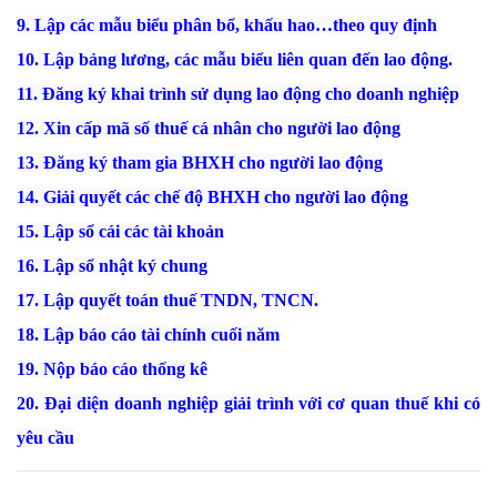
9. Lập các mẫu biểu phân bổ, khấu hao…theo quy định
10. Lập bảng lương, các mẫu biểu liên quan đến lao động.
11. Đăng ký khai trình sử dụng lao động cho doanh nghiệp
12. Xin cấp mã số thuế cá nhân cho người lao động
13. Đăng ký tham gia BHXH cho người lao động
14. Giải quyết các chế độ BHXH cho người lao động
15. Lập sổ cái các tài khoản
16. Lập sổ nhật ký chung
17. Lập quyết toán thuế TNDN, TNCN.
18. Lập báo cáo tài chính cuối năm
19. Nộp báo cáo thống kê
20. Đại diện doanh nghiệp giải trình với cơ quan thuế khi có
yêu cầu