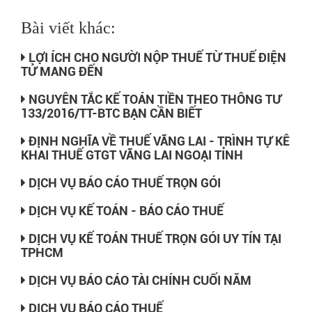
Bài viết khác:
LỢI ÍCH CHO NGƯỜI NỘP THUẾ TỪ THUẾ ĐIỆN
TỬ MANG ĐẾN
NGUYÊN TẮC KẾ TOÁN TIỀN THEO THÔNG TƯ
133/2016/TT-BTC BẠN CẦN BIẾT
ĐỊNH NGHĨA VỀ THUẾ VÃNG LAI - TRÌNH TỰ KÊ
KHAI THUẾ GTGT VÃNG LAI NGOẠI TỈNH
DỊCH VỤ BÁO CÁO THUẾ TRỌN GÓI
DỊCH VỤ KẾ TOÁN - BÁO CÁO THUẾ
DỊCH VỤ KẾ TOÁN THUẾ TRỌN GÓI UY TÍN TẠI
TPHCM
DỊCH VỤ BÁO CÁO TÀI CHÍNH CUỐI NĂM
DỊCH VỤ BÁO CÁO THUẾ