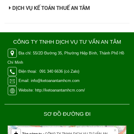
DỊCH VỤ KẾ TOÁN THUẾ AN TÂM
CÔNG TY TNHH DỊCH VỤ TƯ VẤN AN TÂM
Địa chỉ: 55/2D Đường 35, Phường Hiệp Bình, Thành Phố Hồ
Chí Minh
Điện thoại: 091 340 6636 (có Zalo)
Email: info@ketoanantamhcm.com
Website: http://ketoanantamhcm.com/
SƠ ĐỒ ĐƯỜNG ĐI
Leaflet
| Map data ©
OpenStreetMap
contributors
×
+
Tên công ty :
CÔNG TY TNHH DỊCH VỤ TƯ VẤN AN