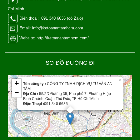
Chí Minh
Điện thoại: 091 340 6636 (có Zalo)
Email: info@ketoanantamhcm.com
Website: http://ketoanantamhcm.com/
SƠ ĐỒ ĐƯỜNG ĐI
Leaflet
| Map data ©
OpenStreetMap
contributors
×
+
Tên công ty :
CÔNG TY TNHH DỊCH VỤ TƯ VẤN AN
TÂM
−
Địa Chỉ :
55/2D Đường 35, Khu phố 7, Phường Hiệp
Bình Chánh, Quận Thủ Đức, TP Hồ Chí Minh
Điện Thoại :
091 340 6636