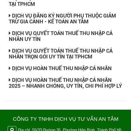
TẠI TPHCM
DỊCH VỤ ĐĂNG KÝ NGƯỜI PHỤ THUỘC GIẢM
TRỪ GIA CẢNH - KẾ TOÁN AN TÂM
DỊCH VỤ QUYẾT TOÁN THUẾ THU NHẬP CÁ
NHÂN UY TÍN
DỊCH VỤ QUYẾT TOÁN THUẾ THU NHẬP CÁ
NHÂN TRỌN GÓI UY TÍN TẠI TPHCM
DỊCH VỤ HOÀN THUẾ THU NHẬP CÁ NHÂN
DỊCH VỤ HOÀN THUẾ THU NHẬP CÁ NHÂN
2025 – NHANH CHÓNG, UY TÍN, CHI PHÍ HỢP LÝ
CÔNG TY TNHH DỊCH VỤ TƯ VẤN AN TÂM
Địa chỉ: 55/2D Đường 35, Phường Hiệp Bình, Thành Phố Hồ