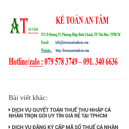
Bài viết khác:
DỊCH VỤ QUYẾT TOÁN THUẾ THU NHẬP CÁ
NHÂN TRỌN GÓI UY TÍN GIÁ RẺ TẠI TPHCM
DỊCH VỤ ĐĂNG KÝ CẤP MÃ SỐ THUẾ CÁ NHÂN