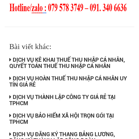
Bài viết khác:
DỊCH VỤ KÊ KHAI THUẾ THU NHẬP CÁ NHÂN,
QUYẾT TOÁN THUẾ THU NHẬP CÁ NHÂN
DỊCH VỤ HOÀN THUẾ THU NHẬP CÁ NHÂN UY
TÍN GIÁ RẺ
DỊCH VỤ THÀNH LẬP CÔNG TY GIÁ RẺ TẠI
TPHCM
DỊCH VỤ BẢO HIỂM XÃ HỘI TRỌN GÓI TẠI
TPHCM
DỊCH VỤ ĐĂNG KÝ THANG BẢNG LƯƠNG,