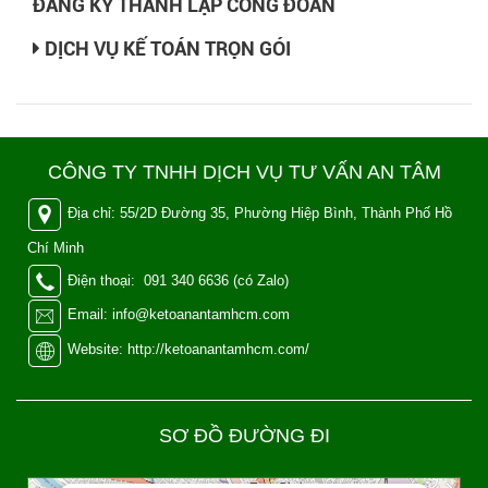
ĐĂNG KÝ THÀNH LẬP CÔNG ĐOÀN
DỊCH VỤ KẾ TOÁN TRỌN GÓI
CÔNG TY TNHH DỊCH VỤ TƯ VẤN AN TÂM
Địa chỉ: 55/2D Đường 35, Phường Hiệp Bình, Thành Phố Hồ
Chí Minh
Điện thoại: 091 340 6636 (có Zalo)
Email: info@ketoanantamhcm.com
Website: http://ketoanantamhcm.com/
SƠ ĐỒ ĐƯỜNG ĐI
Leaflet
| Map data ©
OpenStreetMap
contributors