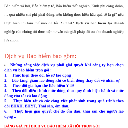
Bảo hiểm xã hội, Bảo hiểm y tế, Bảo hiểm thất nghiệp, Kinh phí công đoàn,
… quá nhiều chi phí phải đóng, nếu không thực hiện hậu quả sẽ là gì? nếu
thực hiện thì làm thế nào để tối ưu nhất?
Dịch vụ bảo hiểm tại doanh
nghiệp
của chúng tôi thực hiện tư vấn các giải pháp tối ưu cho doanh nghiệp
lựa chọn.
Dịch vụ Bảo hiểm bao gồm:
Những công việc dịch vụ phải giải quyết khi công ty bạn chọn
dịch vụ bảo hiểm trọn gói :
1. Thực hiện theo dõi hồ sơ lao động
2. Báo tăng, giảm lao động khi có biến động thay đổi về nhân sự
3. Theo dõi gia hạn thẻ Bảo hiểm Y Tế
4. Theo dõi điều chỉnh mức đóng theo quy định hiện hành và mức
đóng của tất cả lao động
5. Thực hiện tất cả các công việc phát sinh trong quá trình theo
dõi BHXH, BHYT, Thai sản, ốm đau,
6. Thực hiện giải quyết chế độ ốm đau, thai sản cho người lao
động ..
BẢNG GIÁ PHÍ DỊCH VỤ BẢO HIỂM XÃ HỘI TRỌN GÓI