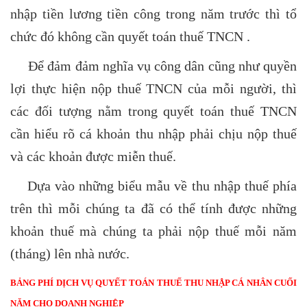
nhập tiền lương tiền công trong năm trước thì tổ
chức đó không cần quyết toán thuế TNCN .
Để đảm đảm nghĩa vụ công dân cũng như quyền
lợi thực hiện nộp thuế TNCN của mỗi người, thì
các đối tượng nằm trong quyết toán thuế TNCN
cần hiểu rõ cá khoản thu nhập phải chịu nộp thuế
và các khoản được miễn thuế.
Dựa vào những biểu mẫu về thu nhập thuế phía
trên thì mỗi chúng ta đã có thể tính được những
khoản thuế mà chúng ta phải nộp thuế mỗi năm
(tháng) lên nhà nước.
BẢNG PHÍ DỊCH VỤ QUYẾT TOÁN THUẾ THU NHẬP CÁ NHÂN CUỐI
NĂM CHO DOANH NGHIỆP