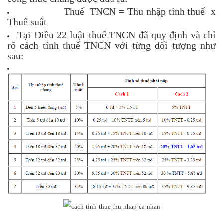
Thuế TNCN = Thu nhập tính thuế x
Thuế suất
Tại Điều 22 luật thuế TNCN đã quy định và chỉ
rõ cách tính thuế TNCN với từng đối tượng như
sau: