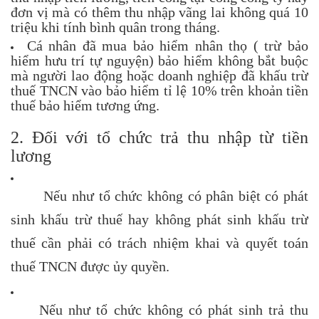
đơn vị mà có thêm thu nhập vãng lai không quá 10
triệu khi tính bình quân trong tháng.
Cá nhân đã mua bảo hiểm nhân thọ ( trừ bảo
hiểm hưu trí tự nguyện) bảo hiểm không bắt buộc
mà người lao động hoặc doanh nghiệp đã khấu trừ
thuế TNCN vào bảo hiểm tỉ lệ 10% trên khoản tiền
thuế bảo hiểm tương ứng.
2. Đối với tổ chức trả thu nhập từ tiền
lương
Nếu như tổ chức không có phân biệt có phát
sinh khấu trừ thuế hay không phát sinh khấu trừ
thuế cần phải có trách nhiệm khai và quyết toán
thuế TNCN được ủy quyền.
Nếu như tổ chức không có phát sinh trả thu