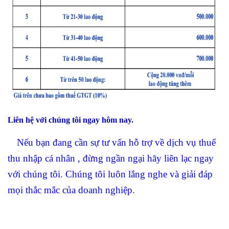
Liên hệ với chúng tôi ngay hôm nay.
Nếu bạn đang cần sự tư vấn hỗ trợ về dịch vụ thuế
thu nhập cá nhân , đừng ngần ngại hãy liên lạc ngay
với chúng tôi. Chúng tôi luôn lắng nghe và giải đáp
mọi thắc mắc của doanh nghiệp.