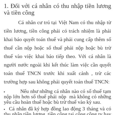
1. Đối với cá nhân có thu nhập tiền lương
và tiền công
Cá nhân cư trú tại Việt Nam có thu nhập từ
tiền lương, tiền công phải có trách nhiệm là phải
khai báo quyết toán thuế và phải cung cấp thêm số
thuế cần nộp hoặc số thuế phải nộp hoặc bù trừ
thuế vào việc khai báo tiếp theo. Với cá nhân là
người nước ngoài khi kết thúc làm việc cần quyết
toán thuế TNCN trước khi xuất cảnh , trừ các
trường hợp sau không phải quyết toán thuế TNCN:
Nếu như những cá nhân nào có số thuế tạm
nộp lớn hơn số thuế phải nộp mà không có những
yêu cầu hoàn thuế hoặc bù trừ thuế vào kỳ sau.
Cá nhân đã ký hợp đồng lao động 3 tháng và có
thu nhập tiền lương, tiền công tại công công ty hay