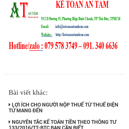
Bài viết khác:
LỢI ÍCH CHO NGƯỜI NỘP THUẾ TỪ THUẾ ĐIỆN
TỬ MANG ĐẾN
NGUYÊN TẮC KẾ TOÁN TIỀN THEO THÔNG TƯ
133/2016/TT-BTC BẠN CẦN BIẾT