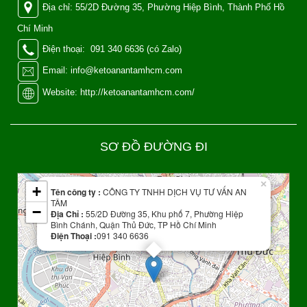
Địa chỉ: 55/2D Đường 35, Phường Hiệp Bình, Thành Phố Hồ
Chí Minh
Điện thoại: 091 340 6636 (có Zalo)
Email: info@ketoanantamhcm.com
Website: http://ketoanantamhcm.com/
SƠ ĐỒ ĐƯỜNG ĐI
Leaflet
| Map data ©
OpenStreetMap
contributors
×
+
Tên công ty :
CÔNG TY TNHH DỊCH VỤ TƯ VẤN AN
TÂM
−
Địa Chỉ :
55/2D Đường 35, Khu phố 7, Phường Hiệp
Bình Chánh, Quận Thủ Đức, TP Hồ Chí Minh
Điện Thoại :
091 340 6636