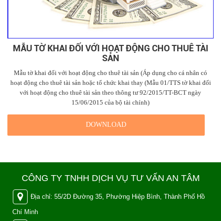
MẪU TỜ KHAI ĐỐI VỚI HOẠT ĐỘNG CHO THUÊ TÀI
SẢN
Mẫu tờ khai đối với hoạt động cho thuê tài sản (Áp dụng cho cá nhân có
hoạt động cho thuê tài sản hoặc tổ chức khai thay (Mẫu 01/TTS tờ khai đối
với hoạt động cho thuê tài sản theo thông tư 92/2015/TT-BCT ngày
15/06/2015 của bộ tài chính)
DOWNLOAD
CÔNG TY TNHH DỊCH VỤ TƯ VẤN AN TÂM
Địa chỉ: 55/2D Đường 35, Phường Hiệp Bình, Thành Phố Hồ
Chí Minh