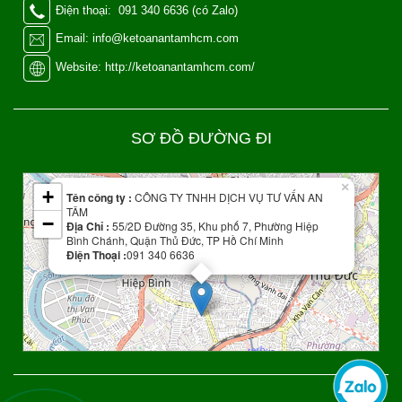
Điện thoại: 091 340 6636 (có Zalo)
Email: info@ketoanantamhcm.com
Website: http://ketoanantamhcm.com/
SƠ ĐỒ ĐƯỜNG ĐI
Leaflet
| Map data ©
OpenStreetMap
contributors
×
+
Tên công ty :
CÔNG TY TNHH DỊCH VỤ TƯ VẤN AN
TÂM
−
Địa Chỉ :
55/2D Đường 35, Khu phố 7, Phường Hiệp
Bình Chánh, Quận Thủ Đức, TP Hồ Chí Minh
Điện Thoại :
091 340 6636