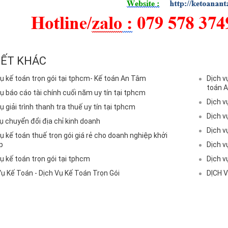
IẾT KHÁC
vụ kế toán trọn gói tại tphcm- Kế toán An Tâm
Dịch v
toán 
ụ báo cáo tài chính cuối năm uy tín tại tphcm
Dịch v
ụ giải trình thanh tra thuế uy tín tại tphcm
Dịch v
ụ chuyển đổi địa chỉ kinh doanh
Dịch v
ụ kế toán thuế trọn gói giá rẻ cho doanh nghiệp khởi
p
Dịch v
ụ kế toán trọn gói tại tphcm
Dịch v
Vụ Kế Toán - Dịch Vụ Kế Toán Trọn Gói
DỊCH 