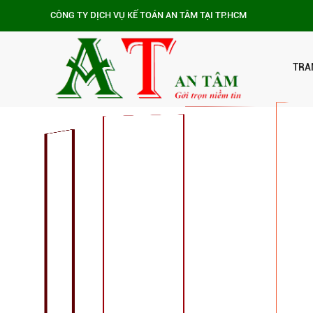
CÔNG TY DỊCH VỤ KẾ TOÁN AN TÂM TẠI TP.HCM
TRA