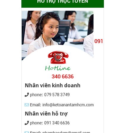
HỖ TRỢ TRỰC TUYẾN
091
340 6636
Nhân viên kinh doanh
phone:
079 578 3749
Email: info@ketoanantamhcm.com
Nhân viên hỗ trợ
phone:
091 340 6636
Email: phambaodam@gmail.com