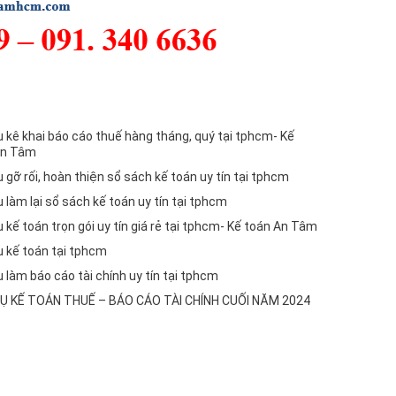
ụ kê khai báo cáo thuế hàng tháng, quý tại tphcm- Kế
An Tâm
ụ gỡ rối, hoàn thiện sổ sách kế toán uy tín tại tphcm
ụ làm lại sổ sách kế toán uy tín tại tphcm
ụ kế toán trọn gói uy tín giá rẻ tại tphcm- Kế toán An Tâm
ụ kế toán tại tphcm
ụ làm báo cáo tài chính uy tín tại tphcm
VỤ KẾ TOÁN THUẾ – BÁO CÁO TÀI CHÍNH CUỐI NĂM 2024