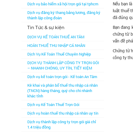
Nếu bạn là
Dịch vụ bảo hiểm xã hội trọn gói tại tphcm
luật thuế 
Dịch vụ đăng ký thang bảng lương, đăng ký
đã đúng qu
thành lập công đoàn
Bạn đang l
Tin Tức & sự kiện
chứng từ b
DỊCH VỤ KẾ TOÁN THUẾ AN TÂM
vấn đề phá
HOÀN THUẾ THU NHẬP CÁ NHÂN
Chứng từ h
Dịch Vụ Kế Toán Thuế Chuyên Nghiệp
công ty thư
DỊCH VỤ THÀNH LẬP CÔNG TY TRỌN GÓI
– NHANH CHÓNG, UY TÍN, TIẾT KIỆM
Dịch vụ kế toán trọn gói - Kế toán An Tâm
Kê khai và phân bổ thuế thu nhập cá nhân
(TNCN) hàng tháng, quý cho chi nhánh
khác tỉnh
Dịch vụ Kế Toán Thuế Trọn Gói
Dịch vụ hoàn thuế thu nhập cá nhân uy tín
Dịch vụ thành lập công ty trọn gói giá chỉ
1.4 triệu đồng