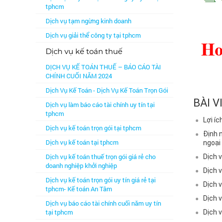
tphcm
Dịch vụ tạm ngừng kinh doanh
Dịch vụ giải thể công ty tại tphcm
Dịch vụ kế toán thuế
DỊCH VỤ KẾ TOÁN THUẾ – BÁO CÁO TÀI
CHÍNH CUỐI NĂM 2024
Dịch Vụ Kế Toán - Dịch Vụ Kế Toán Trọn Gói
BÀI V
Dịch vụ làm báo cáo tài chính uy tín tại
tphcm
Lợi í
Dịch vụ kế toán trọn gói tại tphcm
Định n
Dịch vụ kế toán tại tphcm
ngoại 
Dịch vụ kế toán thuế trọn gói giá rẻ cho
Dịch 
doanh nghiệp khởi nghiệp
Dịch 
Dịch vụ kế toán trọn gói uy tín giá rẻ tại
Dịch v
tphcm- Kế toán An Tâm
Dịch 
Dịch vụ báo cáo tài chính cuối năm uy tín
tại tphcm
Dịch v