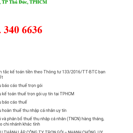
 tắc kế toán tiền theo Thông tư 133/2016/TT-BTC bạn
ết
ụ báo cáo thuế trọn gói
ụ kế toán thuế trọn gói uy tín tại TPHCM
ụ báo cáo thuế
ụ hoàn thuế thu nhập cá nhân uy tín
i và phân bổ thuế thu nhập cá nhân (TNCN) hàng tháng,
o chi nhánh khác tỉnh
VỤ THÀNH LẬP CÔNG TY TRỌN GÓI – NHANH CHÓNG, UY