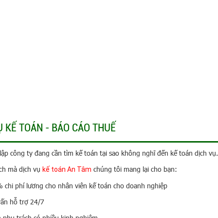
Ụ KẾ TOÁN - BÁO CÁO THUẾ
lập công ty đang cần tìm kế toán tại sao không nghĩ đến kế toán dịch vụ.
ích mà dịch vụ
chúng tôi mang lại cho bạn:
kế toán An Tâm
 chi phí lương cho nhân viên kế toán cho doanh nghiệp
vấn hỗ trợ 24/7
n phụ trách có nhiều kinh nghiệm