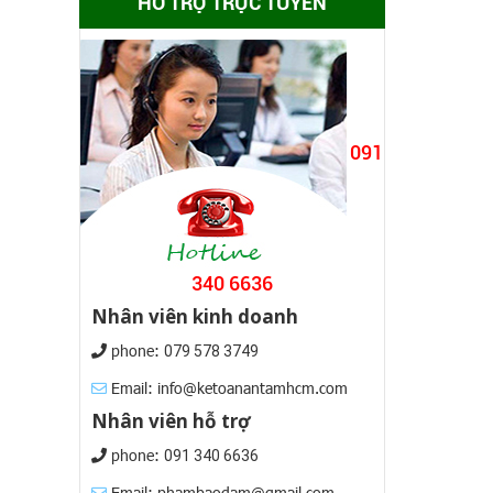
HỖ TRỢ TRỰC TUYẾN
091
340 6636
Nhân viên kinh doanh
phone:
079 578 3749
Email: info@ketoanantamhcm.com
Nhân viên hỗ trợ
phone:
091 340 6636
Email: phambaodam@gmail.com