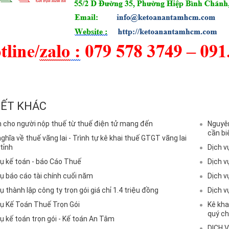
IẾT KHÁC
ch cho người nộp thuế từ thuế điện tử mang đến
Nguyên
cần bi
ghĩa về thuế vãng lai - Trình tự kê khai thuế GTGT vãng lai
tỉnh
Dịch v
vụ kế toán - báo Cáo Thuế
Dịch v
vụ báo cáo tài chính cuối năm
Dịch v
ụ thành lập công ty trọn gói giá chỉ 1.4 triệu đồng
Dịch v
vụ Kế Toán Thuế Trọn Gói
Kê kha
quý ch
ụ kế toán trọn gói - Kế toán An Tâm
DỊCH 