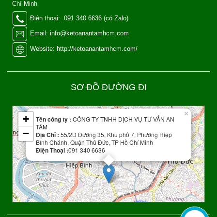
Chí Minh
Điện thoại: 091 340 6636 (có Zalo)
Email: info@ketoanantamhcm.com
Website: http://ketoanantamhcm.com/
SƠ ĐỒ ĐƯỜNG ĐI
Leaflet
| Map data ©
OpenStreetMap
contributors
×
+
Tên công ty :
CÔNG TY TNHH DỊCH VỤ TƯ VẤN AN
TÂM
−
Địa Chỉ :
55/2D Đường 35, Khu phố 7, Phường Hiệp
Bình Chánh, Quận Thủ Đức, TP Hồ Chí Minh
Điện Thoại :
091 340 6636